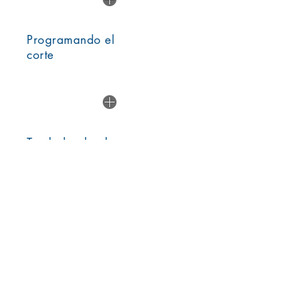
Programando el
corte
Trasladando el
material a la línea
de corte
Durante el proceso