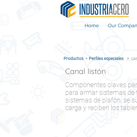
Home
Our Compa
Productos
>
Perfiles especiales
>
can
Canal listón
Componentes claves par
para armar sistemas de t
sistemas de plafón, se su
carga y reciben los table